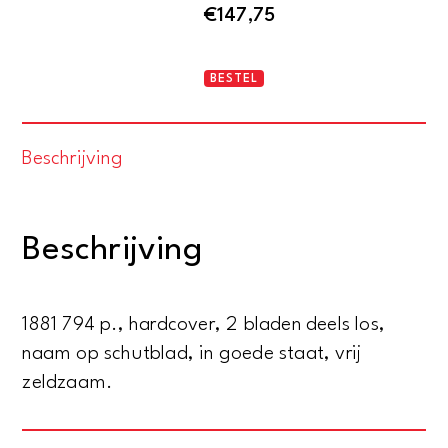
€
147,75
Godvrugtige
BESTEL
Leidsman
-
Beschrijving
aanwijzende
den
weg
Beschrijving
ten
hemel
door
1881 794 p., hardcover, 2 bladen deels los,
oefeningen,
naam op schutblad, in goede staat, vrij
gebeden
zeldzaam.
-
Met