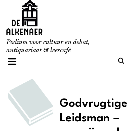
Skip
to
content
Podium voor cultuur en debat,
antiquariaat & leescafé
Godvrugtige
Leidsman –