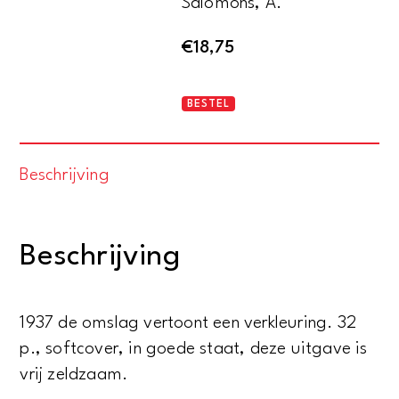
Salomons, A.
€
18,75
God
BESTEL
en
het
Beschrijving
gezin
aantal
Beschrijving
1937 de omslag vertoont een verkleuring. 32
p., softcover, in goede staat, deze uitgave is
vrij zeldzaam.