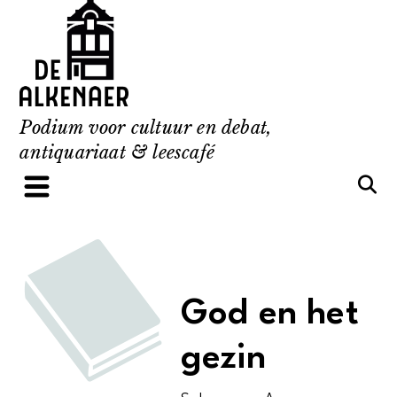
Skip
to
content
Podium voor cultuur en debat,
antiquariaat & leescafé
God en het
gezin