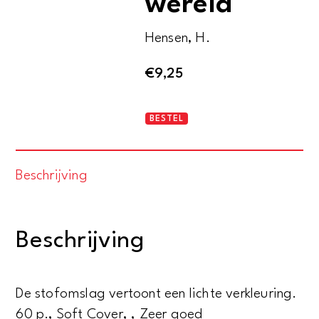
wereld
Hensen, H.
€
9,25
Geworpen
BESTEL
in
deze
Beschrijving
wereld
aantal
Beschrijving
De stofomslag vertoont een lichte verkleuring.
60 p., Soft Cover, , Zeer goed