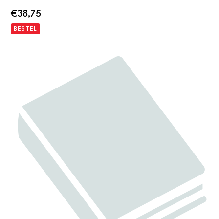
€
38,75
BESTEL