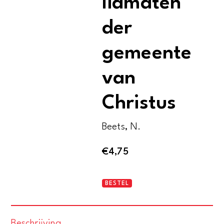
lidmaten
der
gemeente
van
Christus
Beets, N.
€
4,75
GEschenk
BESTEL
aan
jonge
Beschrijving