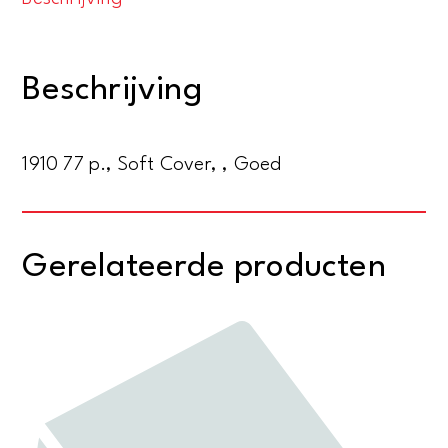
lidmaten
der
gemeente
Beschrijving
van
Christus
aantal
1910 77 p., Soft Cover, , Goed
Gerelateerde producten