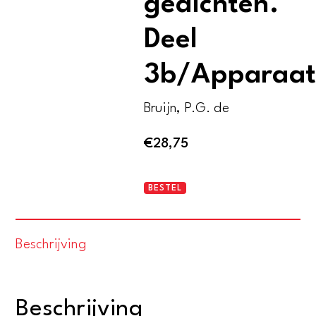
gedichten.
Deel
3b/Apparaa
Bruijn, P.G. de
€
28,75
Gerrit
BESTEL
Achterberg,
gedichten.
Beschrijving
Deel
3b/Apparaat
aantal
Beschrijving