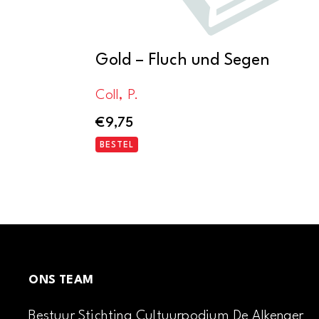
Gold – Fluch und Segen
Coll, P.
€
9,75
BESTEL
ONS TEAM
Bestuur Stichting Cultuurpodium De Alkenaer