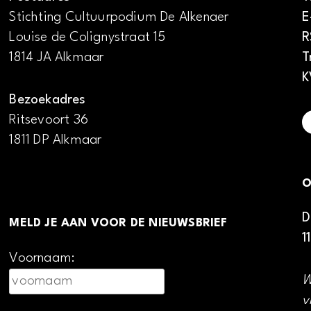
Stichting Cultuurpodium De Alkenaer
E
Louise de Colignystraat 15
R
1814 JA Alkmaar
T
K
Bezoekadres
Ritsevoort 36
1811 DP Alkmaar
O
D
MELD JE AAN VOOR DE NIEUWSBRIEF
1
Voornaam:
W
v