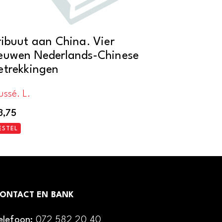
ribuut aan China. Vier
euwen Nederlands-Chinese
etrekkingen
ussé. L.
3,75
ESTEL
ONTACT EN BANK
elefoon:
072 582 20 40