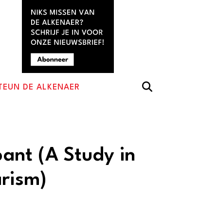
TEUN DE ALKENAER
nt (A Study in
arism)