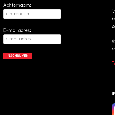
Achternaam:
V
b
c
E-mailadres:
M
a
E
I