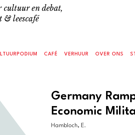
 cultuur en debat,
 & leescafé
LTUURPODIUM
CAFÉ
VERHUUR
OVER ONS
S
Germany Rampa
Economic Milit
Hambloch, E.