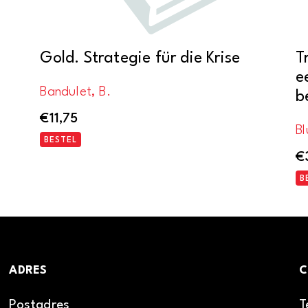
Gold. Strategie für die Krise
T
e
Bandulet, B.
b
€
11,75
Bl
BESTEL
€
B
ADRES
C
Postadres
T