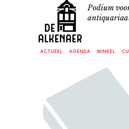
Skip
Podium voor
to
antiquariaat
content
ACTUEEL
AGENDA
WINKEL
CU