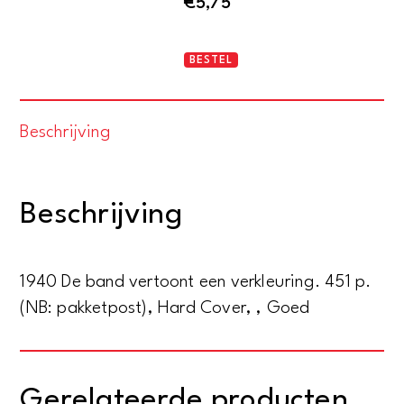
€
5,75
Gedichten
BESTEL
aantal
Beschrijving
Beschrijving
1940 De band vertoont een verkleuring. 451 p.
(NB: pakketpost), Hard Cover, , Goed
Gerelateerde producten