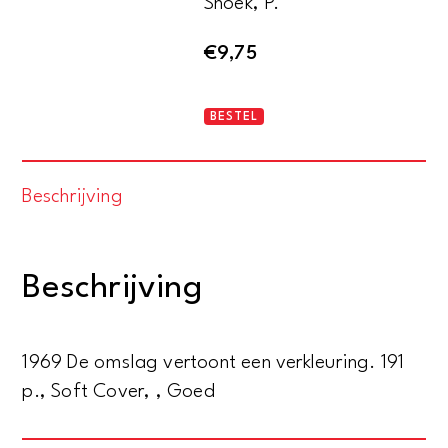
Snoek, P.
€
9,75
Gedichten
BESTEL
1954-
1968
Beschrijving
aantal
Beschrijving
1969 De omslag vertoont een verkleuring. 191
p., Soft Cover, , Goed