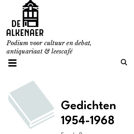
Skip
to
content
Podium voor cultuur en debat,
antiquariaat & leescafé
Gedichten
1954-1968