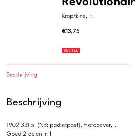
Revolutionair
Kroptkine, P.
€
13,75
Gedenkschriften
BESTEL
van
een
Beschrijving
Revolutionair
aantal
Beschrijving
1902 331 p. (NB: pakketpost), Hardcover, ,
Goed 2 delen in 1