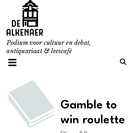
Skip
to
content
Podium voor cultuur en debat,
antiquariaat & leescafé
Gamble to
win roulette