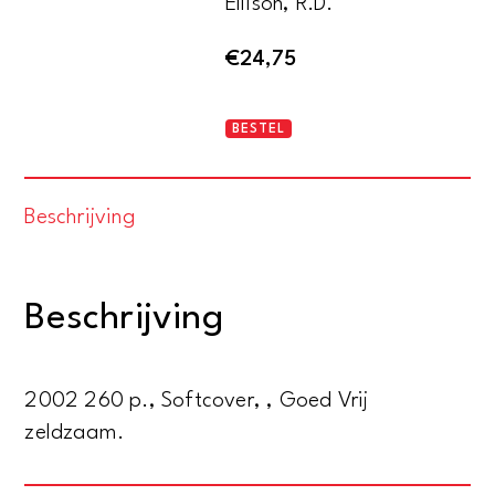
Ellison, R.D.
€
24,75
Gamble
BESTEL
to
win
Beschrijving
roulette
aantal
Beschrijving
2002 260 p., Softcover, , Goed Vrij
zeldzaam.