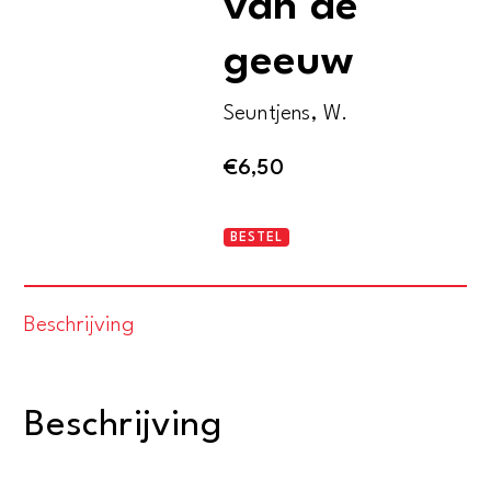
van de
geeuw
Seuntjens, W.
€
6,50
Gaap!
BESTEL
De
ontdekking
Beschrijving
van
de
geeuw
Beschrijving
aantal