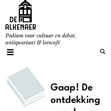
Skip
to
content
Podium voor cultuur en debat,
antiquariaat & leescafé
Gaap! De
ontdekking