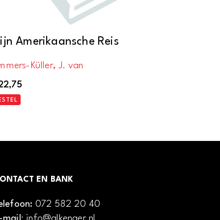
ijn Amerikaansche Reis
mmers-Küller, J. van
22,75
ESTEL
ONTACT EN BANK
elefoon:
072 582 20 40
-mail
: info@alkenaer.nl