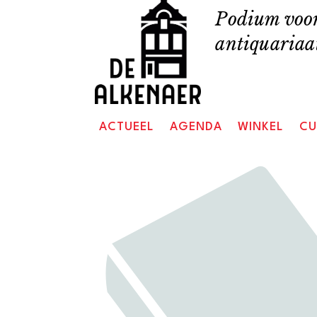
Skip
Podium voor
to
antiquariaat
content
ACTUEEL
AGENDA
WINKEL
CU