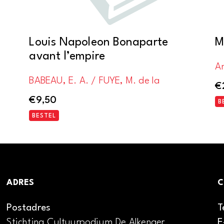
Louis Napoleon Bonaparte
M
avant l’empire
A
BABEAU, E. A. / FUYE, M. de la
€
€
9,50
B
BESTEL
ADRES
C
Postadres
T
Stichting Cultuurpodium De Alkenaer
E