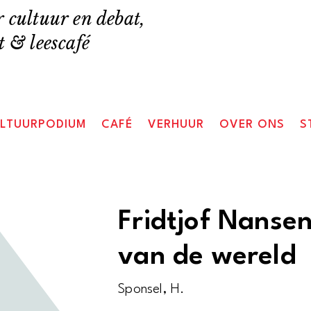
 cultuur en debat,
 & leescafé
LTUURPODIUM
CAFÉ
VERHUUR
OVER ONS
S
Fridtjof Nanse
van de wereld
Sponsel, H.