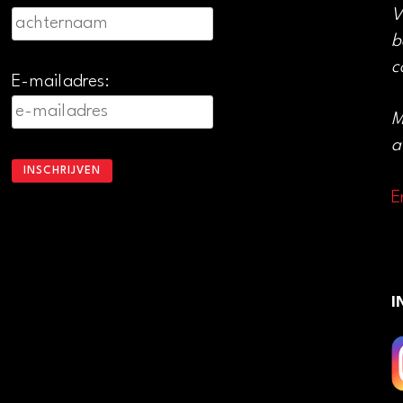
V
b
c
E-mailadres:
M
a
E
I