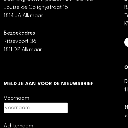
Louise de Colignystraat 15
R
1814 JA Alkmaar
T
K
Bezoekadres
Ritsevoort 36
1811 DP Alkmaar
O
D
MELD JE AAN VOOR DE NIEUWSBRIEF
1
Voornaam:
W
v
Achternaam: