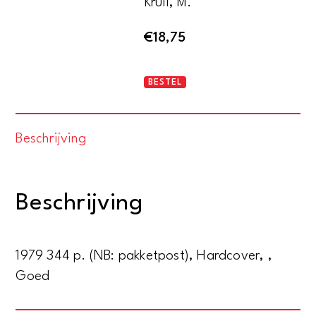
Krüll, M.
€
18,75
Freud
BESTEL
und
sein
Beschrijving
Vater
aantal
Beschrijving
1979 344 p. (NB: pakketpost), Hardcover, ,
Goed