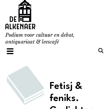
Skip
to
content
Podium voor cultuur en debat,
antiquariaat & leescafé
Fetisj &
feniks.