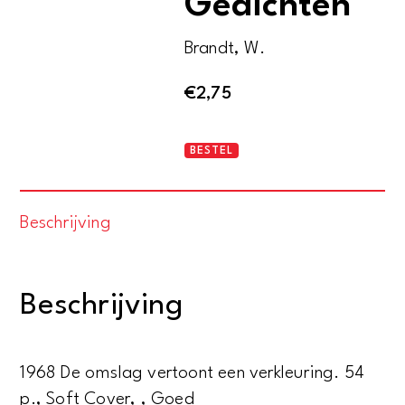
Gedichten
Brandt, W.
€
2,75
Fetisj
BESTEL
&
feniks.
Beschrijving
Gedichten
aantal
Beschrijving
1968 De omslag vertoont een verkleuring. 54
p., Soft Cover, , Goed