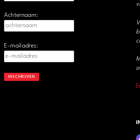
v
Achternaam:
V
b
c
E-mailadres:
M
a
E
I