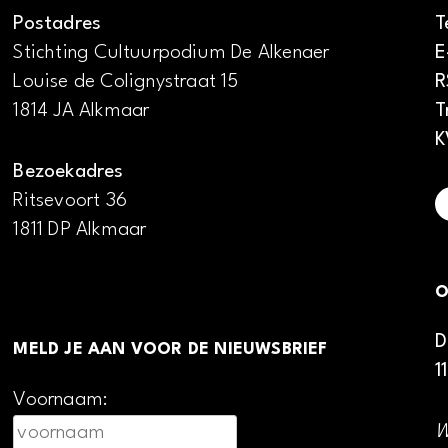
Postadres
T
Stichting Cultuurpodium De Alkenaer
E
Louise de Colignystraat 15
R
1814 JA Alkmaar
T
K
Bezoekadres
Ritsevoort 36
1811 DP Alkmaar
O
D
MELD JE AAN VOOR DE NIEUWSBRIEF
1
Voornaam:
W