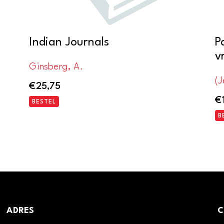
Indian Journals
P
v
Ginsberg, A.
(J
€
25,75
€
BESTEL
B
ADRES
C