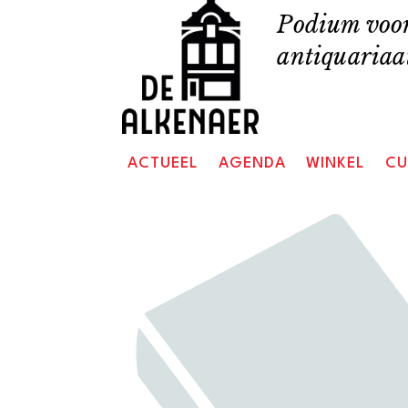
Skip
Podium voor
to
antiquariaat
content
ACTUEEL
AGENDA
WINKEL
CU