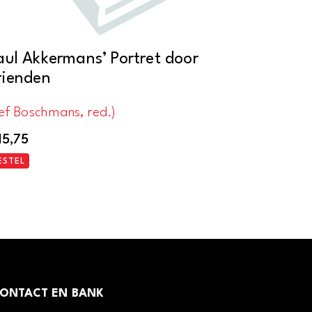
aul Akkermans’ Portret door
rienden
ef Boschmans, red.)
15,75
ESTEL
ONTACT EN BANK