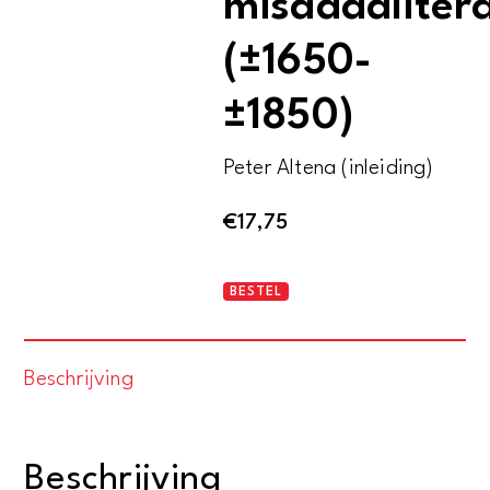
misdaadliter
(±1650-
±1850)
Peter Altena (inleiding)
€
17,75
Feit
BESTEL
en
fictie
Beschrijving
in
misdaadliteratuur
(±1650-
Beschrijving
±1850)