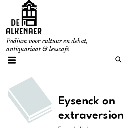
Skip
to
content
Podium voor cultuur en debat,
antiquariaat & leescafé
Eysenck on
extraversion