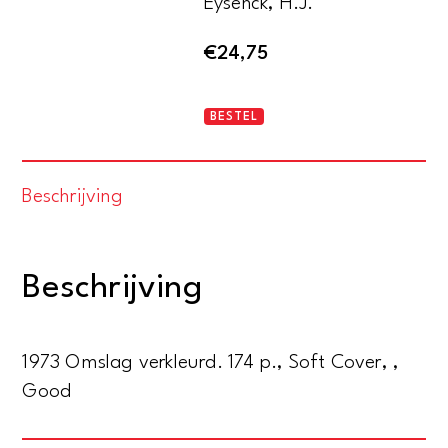
Eysenck, H.J.
€
24,75
Eysenck
BESTEL
on
extraversion
Beschrijving
aantal
Beschrijving
1973 Omslag verkleurd. 174 p., Soft Cover, ,
Good