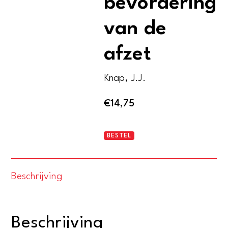
bevordering
van de
afzet
Knap, J.J.
€
14,75
Exposities
BESTEL
ter
bevordering
Beschrijving
van
de
afzet
Beschrijving
aantal