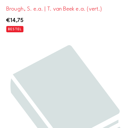
Brough, S. e.a. | T. van Beek e.a. (vert.)
€
14,75
BESTEL