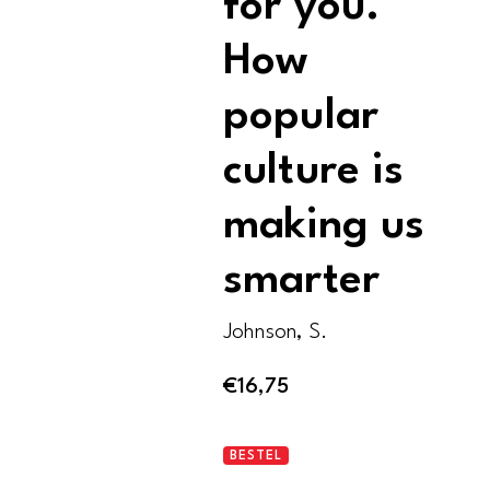
for you.
How
popular
culture is
making us
smarter
Johnson, S.
€
16,75
Everything
BESTEL
bad