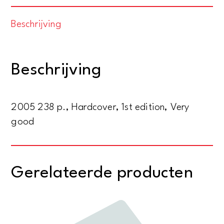
is
Beschrijving
good
for
you.
Beschrijving
How
popular
culture
2005 238 p., Hardcover, 1st edition, Very
is
good
making
us
smarter
Gerelateerde producten
aantal