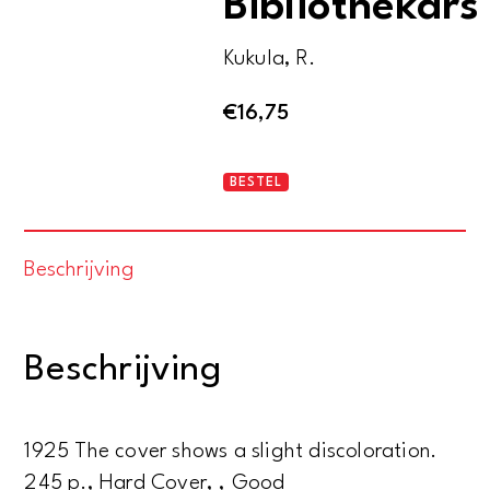
Bibliothekars
Kukula, R.
€
16,75
Erinnerungen
BESTEL
eines
Bibliothekars
Beschrijving
aantal
Beschrijving
1925 The cover shows a slight discoloration.
245 p., Hard Cover, , Good