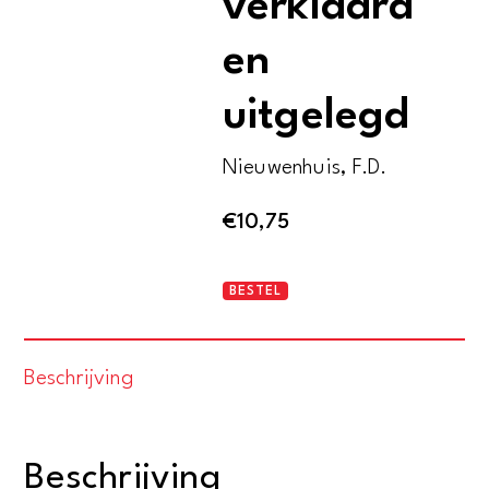
verklaard
en
uitgelegd
Nieuwenhuis, F.D.
€
10,75
Enige
BESTEL
bijbelteksten
verklaard
Beschrijving
en
uitgelegd
aantal
Beschrijving