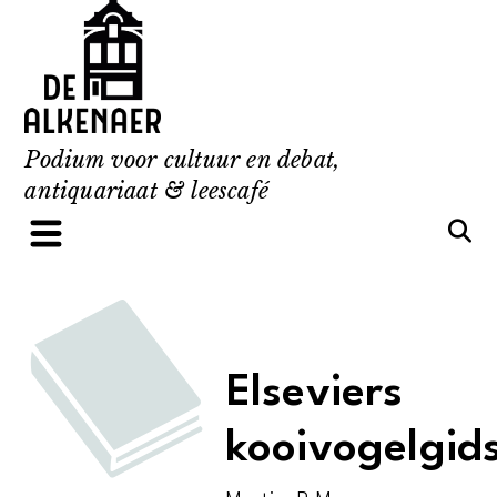
Skip
to
content
Podium voor cultuur en debat,
antiquariaat & leescafé
Elseviers
kooivogelgid