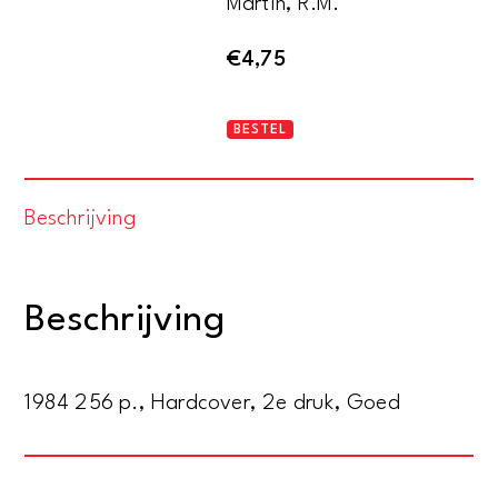
Martin, R.M.
€
4,75
Elseviers
BESTEL
kooivogelgids
aantal
Beschrijving
Beschrijving
1984 256 p., Hardcover, 2e druk, Goed