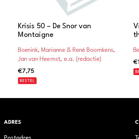
Krisis 50 – De Snor van
V
Montaigne
t
Boenink, Marianne & René Boomkens,
Be
Jan van Heemst, e.a. (redactie)
€
€
7,75
B
BESTEL
ADRES
C
Postadres
T