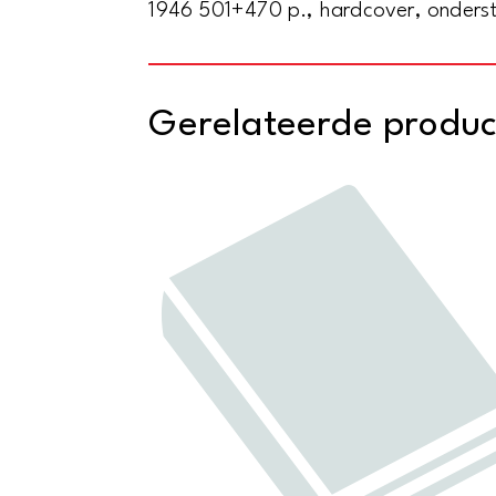
1946 501+470 p., hardcover, onderstr
Gerelateerde produ