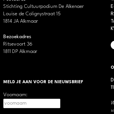
Stichting Cultuurpodium De Alkenaer
E
Louise de Colignystraat 15
R
1814 JA Alkmaar
T
K
Bezoekadres
Ritsevoort 36
1811 DP Alkmaar
O
D
MELD JE AAN VOOR DE NIEUWSBRIEF
1
Voornaam:
W
v