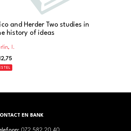
ico and Herder Two studies in
he history of ideas
rlin, I.
12,75
ESTEL
ONTACT EN BANK
elefoon:
072 582 20 40