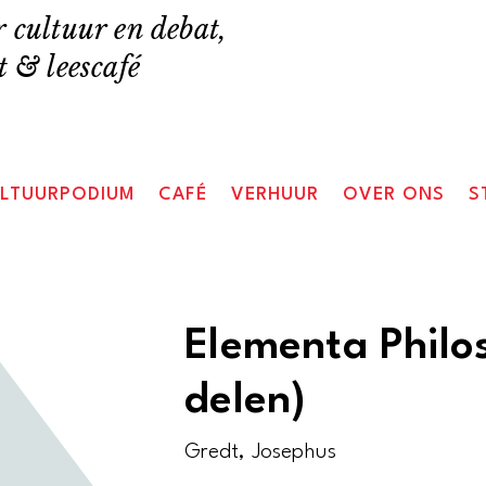
 cultuur en debat,
 & leescafé
LTUURPODIUM
CAFÉ
VERHUUR
OVER ONS
S
Elementa Philo
delen)
Gredt, Josephus