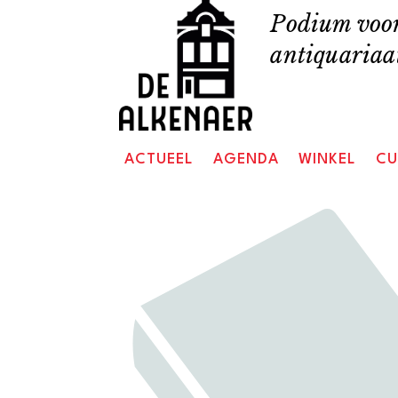
Skip
Podium voor
to
antiquariaat
content
ACTUEEL
AGENDA
WINKEL
CU