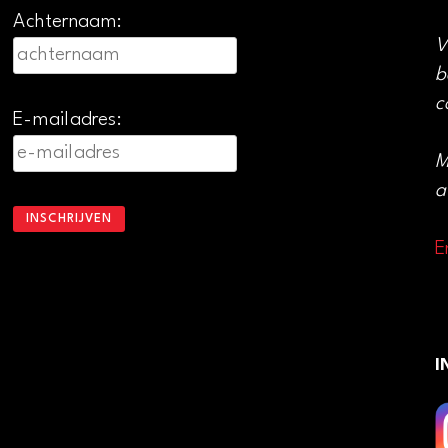
Achternaam:
V
b
c
E-mailadres:
M
a
E
I