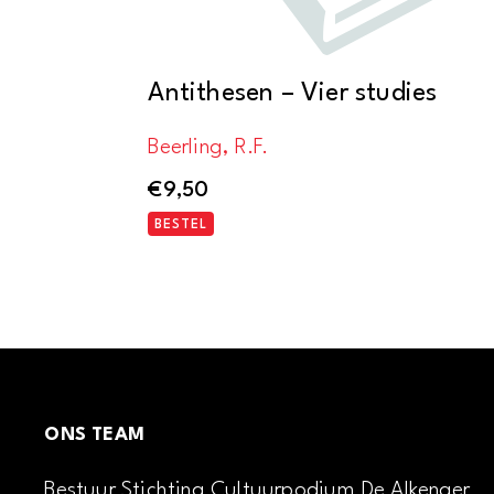
Antithesen – Vier studies
Beerling, R.F.
€
9,50
BESTEL
ONS TEAM
Bestuur Stichting Cultuurpodium De Alkenaer