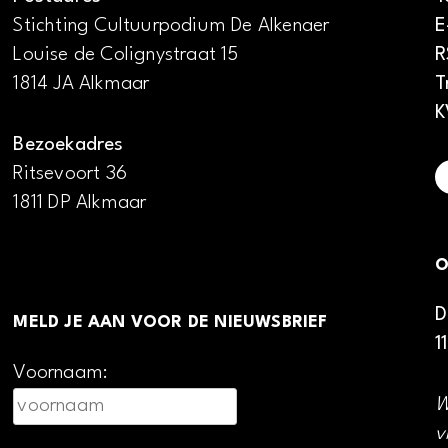
Stichting Cultuurpodium De Alkenaer
E
Louise de Colignystraat 15
R
1814 JA Alkmaar
T
K
Bezoekadres
Ritsevoort 36
1811 DP Alkmaar
O
D
MELD JE AAN VOOR DE NIEUWSBRIEF
1
Voornaam:
W
v