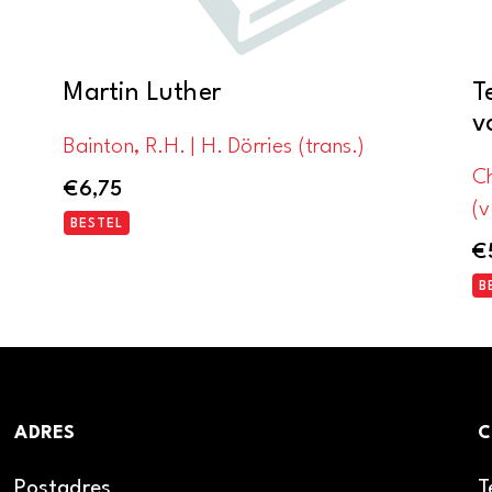
Martin Luther
T
v
Bainton, R.H. | H. Dörries (trans.)
C
€
6,75
(v
BESTEL
€
B
ADRES
C
Postadres
T