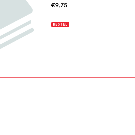
€
9,75
Ein
BESTEL
heiliger
Krieg.
Briefe,
Tagebücher,
Gedichte
aantal