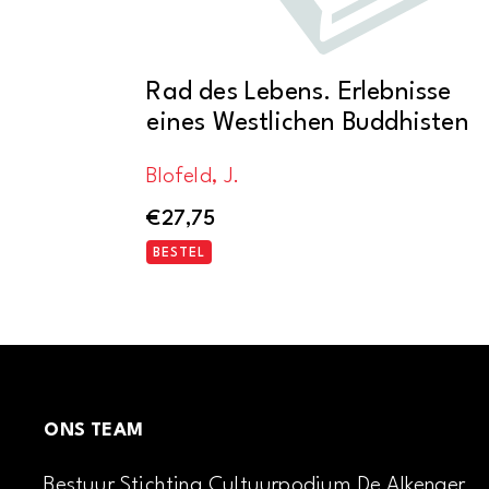
Rad des Lebens. Erlebnisse
eines Westlichen Buddhisten
Blofeld, J.
€
27,75
BESTEL
ONS TEAM
Bestuur Stichting Cultuurpodium De Alkenaer