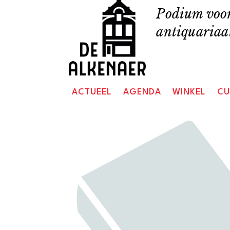
Skip
Podium voor
to
antiquariaat
content
ACTUEEL
AGENDA
WINKEL
CU