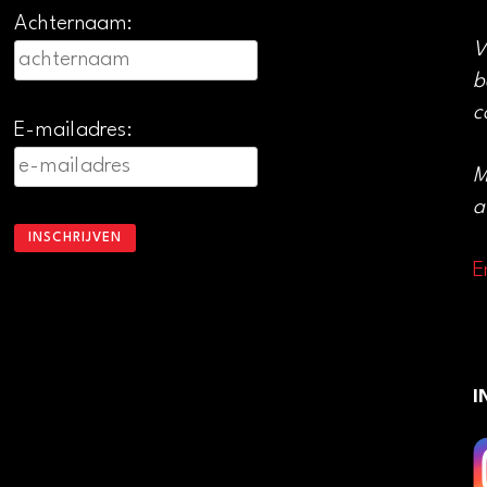
Achternaam:
V
b
c
E-mailadres:
M
a
E
I