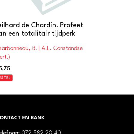
eilhard de Chardin. Profeet
an een totalitair tijdperk
harbonneau, B. | A.L. Constandse
ert.)
5,75
ESTEL
ONTACT EN BANK
elefoon:
072 582 20 40