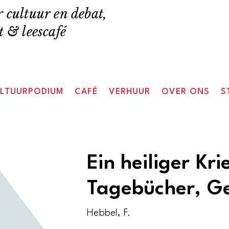
 cultuur en debat,
 & leescafé
LTUURPODIUM
CAFÉ
VERHUUR
OVER ONS
S
Ein heiliger Kri
Tagebücher, G
Hebbel, F.