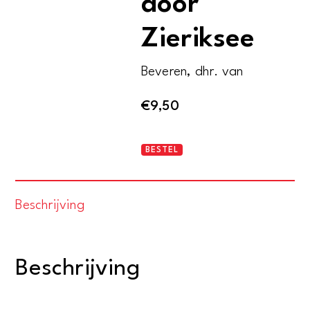
door
Zieriksee
Beveren, dhr. van
€
9,50
Een
BESTEL
wandeling
door
Beschrijving
Zieriksee
aantal
Beschrijving