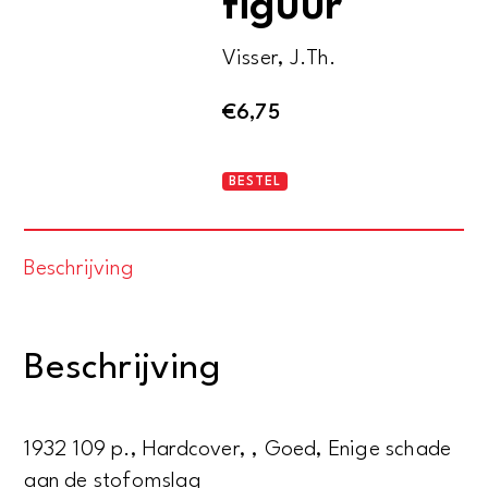
figuur
Visser, J.Th.
€
6,75
Een
BESTEL
nationale
figuur
Beschrijving
aantal
Beschrijving
1932 109 p., Hardcover, , Goed, Enige schade
aan de stofomslag