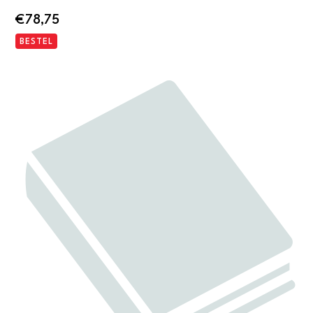
€
78,75
BESTEL