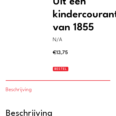
Uit een
kindercouran
van 1855
N/A
€
13,75
Een
BESTEL
groot
genoegen.
Beschrijving
Uit
een
kindercourant
Beschrijving
van