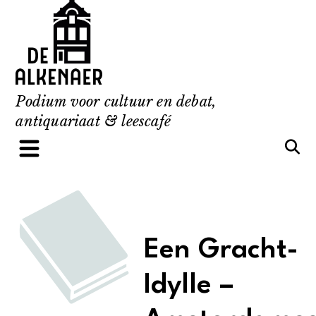
Skip
to
content
Podium voor cultuur en debat,
antiquariaat & leescafé
Een Gracht-
Idylle –