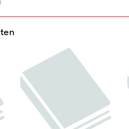
d
cten