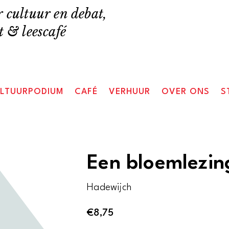
 cultuur en debat,
 & leescafé
LTUURPODIUM
CAFÉ
VERHUUR
OVER ONS
S
Een bloemlezin
Hadewijch
€
8,75