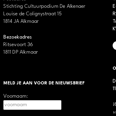
Stichting Cultuurpodium De Alkenaer
E
Louise de Colignystraat 15
R
1814 JA Alkmaar
T
K
Bezoekadres
Ritsevoort 36
1811 DP Alkmaar
O
D
MELD JE AAN VOOR DE NIEUWSBRIEF
1
Voornaam:
W
v