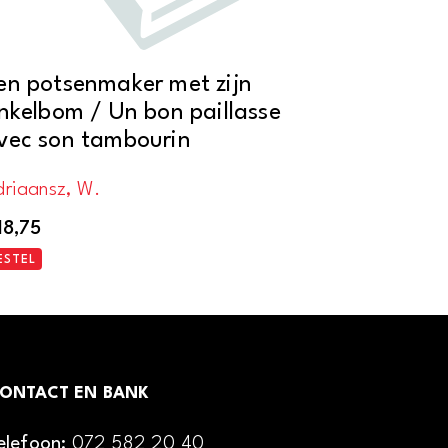
en potsenmaker met zijn
inkelbom / Un bon paillasse
vec son tambourin
driaansz, W.
18,75
ESTEL
ONTACT EN BANK
elefoon:
072 582 20 40