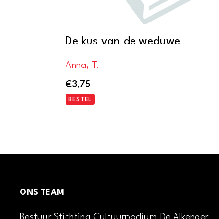
De kus van de weduwe
Anna, T.
€
3,75
BESTEL
ONS TEAM
Bestuur Stichting Cultuurpodium De Alkenaer