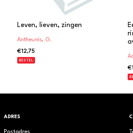
Leven, lieven, zingen
E
r
Antheunis, G.
a
€
12,75
A
BESTEL
€
B
ADRES
C
Postadres
T