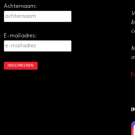
Achternaam:
V
b
c
E-mailadres:
M
a
E
I