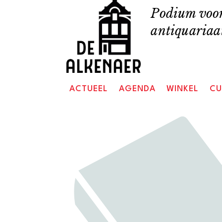
Skip
Podium voor
to
antiquariaat
content
ACTUEEL
AGENDA
WINKEL
CU