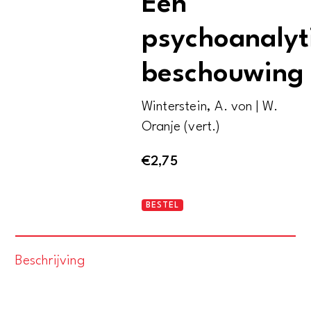
Een
psychoanalyt
beschouwing
Winterstein, A. von | W.
Oranje (vert.)
€
2,75
Dürers
BESTEL
Melancholie.
Een
Beschrijving
psychoanalytische
beschouwing
aantal