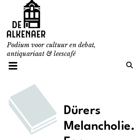
Skip
to
content
Podium voor cultuur en debat,
antiquariaat & leescafé
Dürers
Melancholie.