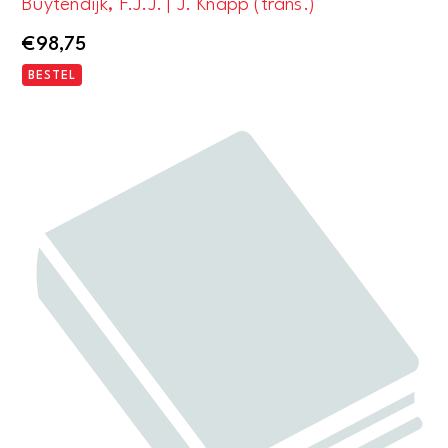
Buytendijk, F.J.J. | J. Knapp (trans.)
€
98,75
BESTEL