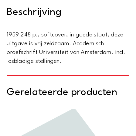
en
Beschrijving
subject
van
internationale
1959 248 p., softcover, in goede staat, deze
politiek
uitgave is vrij zeldzaam. Academisch
aantal
proefschrift Universiteit van Amsterdam, incl.
losbladige stellingen.
Gerelateerde producten