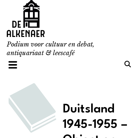
Skip
to
content
Podium voor cultuur en debat,
antiquariaat & leescafé
Duitsland
1945-1955 –