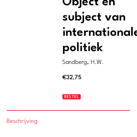
Object en
subject van
international
politiek
Sandberg, H.W.
€
32,75
Duitsland
BESTEL
1945-
1955
Beschrijving
-
Object