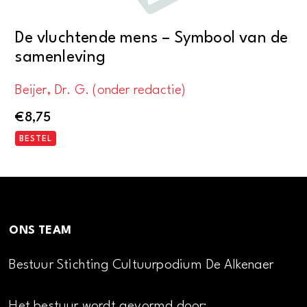
De vluchtende mens – Symbool van de
samenleving
Beijer, Dr. G. (onder redactie)
€
8,75
BESTEL
ONS TEAM
Bestuur Stichting Cultuurpodium De Alkenaer
Het bestuur wordt gevormd door: