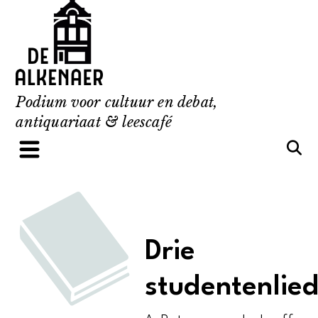
Skip
to
content
Podium voor cultuur en debat,
antiquariaat & leescafé
Drie
studentenlie