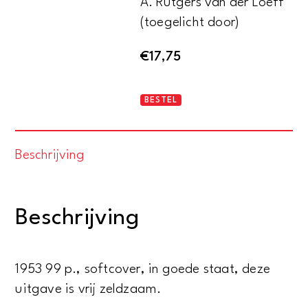
A. Rutgers van der Loeff
(toegelicht door)
€
17,75
Drie
BESTEL
studentenliederen
aantal
Beschrijving
Beschrijving
1953 99 p., softcover, in goede staat, deze
uitgave is vrij zeldzaam.