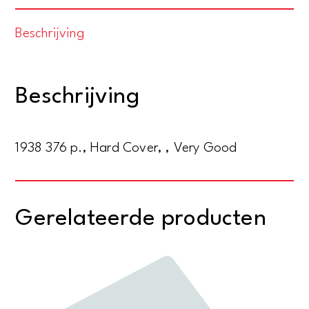
Der
Beschrijving
Kampf
um
die
Beschrijving
Kriegsführung
in
Frankreich
1938 376 p., Hard Cover, , Very Good
1914-
1918
aantal
Gerelateerde producten