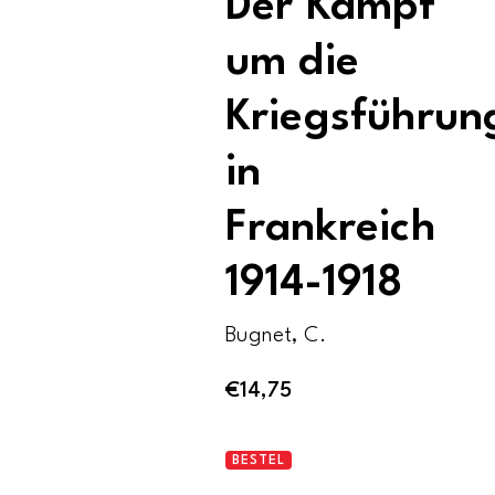
Der Kampf
um die
Kriegsführun
in
Frankreich
1914-1918
Bugnet, C.
€
14,75
Drei
BESTEL
diktaturen.