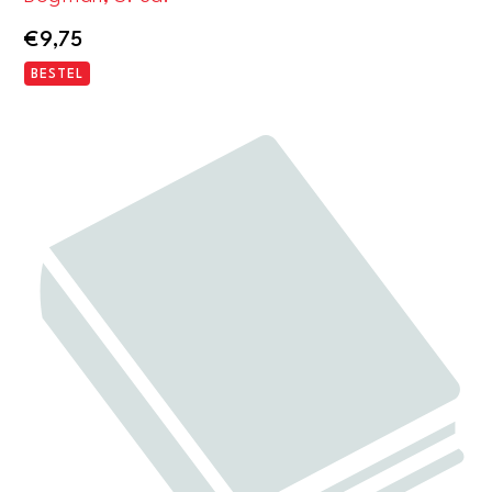
€
9,75
BESTEL