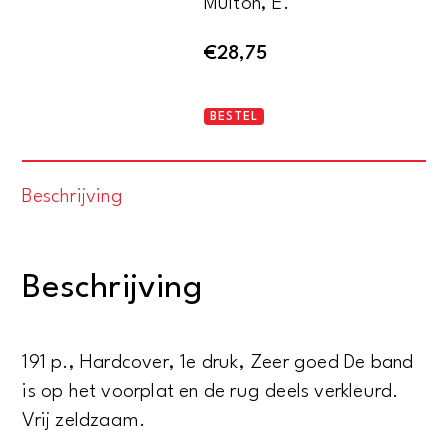
Multon, E.
€
28,75
Dossier
BESTEL
dox
2136..!
Beschrijving
aantal
Beschrijving
191 p., Hardcover, 1e druk, Zeer goed De band
is op het voorplat en de rug deels verkleurd.
Vrij zeldzaam.