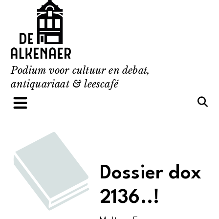
Skip
to
content
Podium voor cultuur en debat,
antiquariaat & leescafé
Dossier dox
2136..!