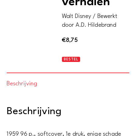
verhalen
Walt Disney / Bewerkt
door A.D. Hildebrand
€
8,75
Donald
BESTEL
Duck
en
Beschrijving
andere
verhalen
aantal
Beschrijving
1959 96 p., softcover, 1e druk, enige schade