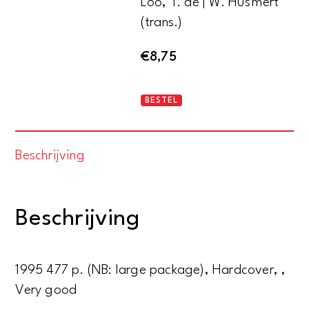
Loo, T. de | W. Hüsmert
(trans.)
€
8,75
Die
BESTEL
Zwillinge
aantal
Beschrijving
Beschrijving
1995 477 p. (NB: large package), Hardcover, ,
Very good