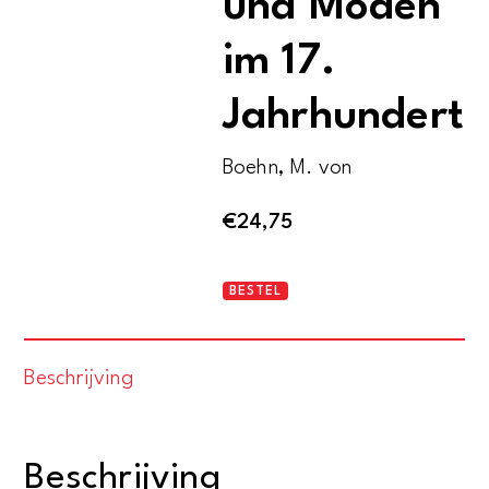
und Moden
im 17.
Jahrhundert
Boehn, M. von
€
24,75
Die
BESTEL
mode.
Menschen
Beschrijving
und
Moden
im
Beschrijving
17.