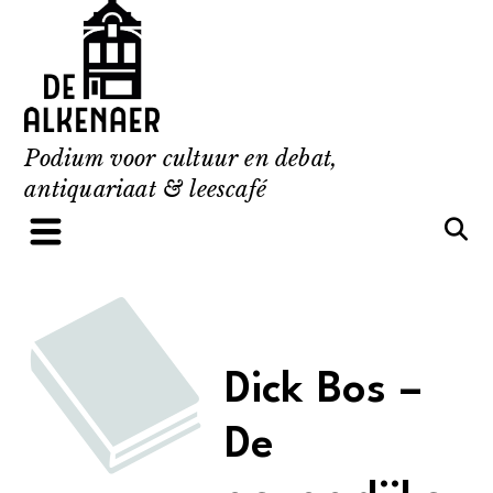
Skip
to
content
Podium voor cultuur en debat,
antiquariaat & leescafé
Dick Bos –
De