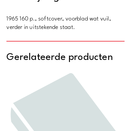
serie
nr.
1965 160 p., softcover, voorblad wat vuil,
51)
verder in uitstekende staat.
aantal
Gerelateerde producten