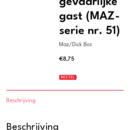
gevaarlijke
gast (MAZ-
serie nr. 51)
Maz/Dick Bos
€
8,75
Dick
BESTEL
Bos
-
Beschrijving
De
gevaarlijke
gast
Beschrijving
(MAZ-