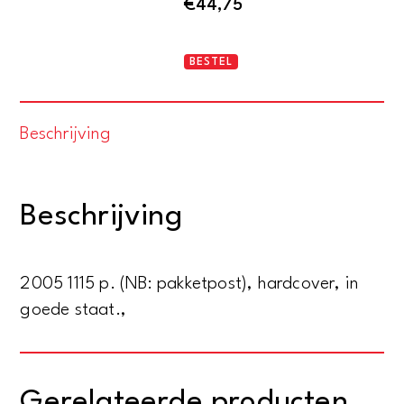
€
44,75
Dialogen
BESTEL
van
G.
Beschrijving
de
Purucker
-
Beschrijving
Verslag
van
bijeenkomsten
2005 1115 p. (NB: pakketpost), hardcover, in
van
goede staat.,
de
Katherine
Tingley
Gerelateerde producten
Memorial