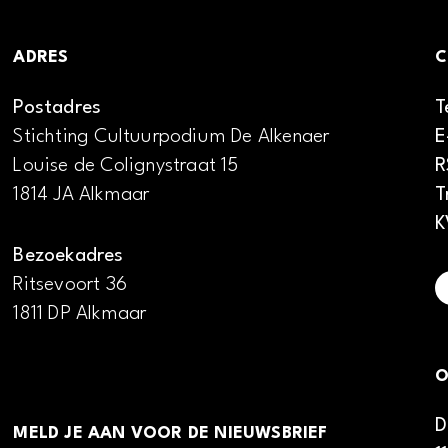
ADRES
C
Postadres
T
Stichting Cultuurpodium De Alkenaer
E
Louise de Colignystraat 15
R
1814 JA Alkmaar
T
K
Bezoekadres
Ritsevoort 36
1811 DP Alkmaar
O
D
MELD JE AAN VOOR DE NIEUWSBRIEF