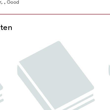
r, , Good
cten