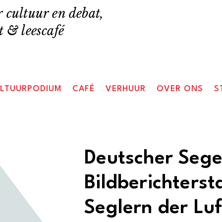
 cultuur en debat,
 & leescafé
LTUURPODIUM
CAFÉ
VERHUUR
OVER ONS
S
Deutscher Segel
Bildberichterst
Seglern der Luf