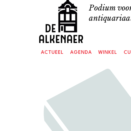
Skip
Podium voor
to
antiquariaat
content
ACTUEEL
AGENDA
WINKEL
CU