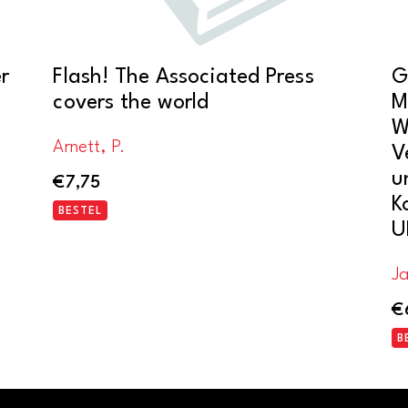
r
Flash! The Associated Press
G
covers the world
M
W
Arnett, P.
V
u
€
7,75
K
BESTEL
U
Ja
€
B