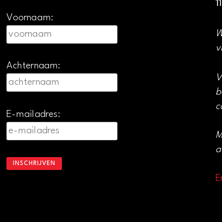
1
Voornaam:
W
v
Achternaam:
V
b
c
E-mailadres:
M
a
E