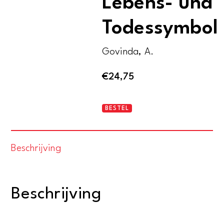
Lebens- und
Todessymbol
Govinda, A.
€
24,75
Der
BESTEL
Stupa.
Psychokosmisches
Beschrijving
Lebens-
und
Todessymbol
Beschrijving
aantal