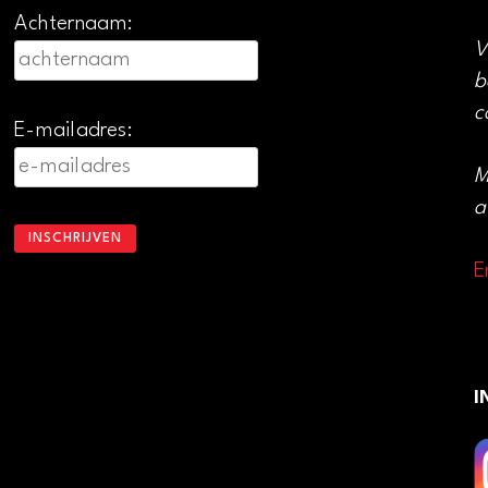
Achternaam:
V
b
c
E-mailadres:
M
a
E
I