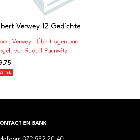
lbert Verwey 12 Gedichte
lbert Verwey - Übertragen und
ngel. von Rudolf Pannwitz
9,75
ESTEL
ONTACT EN BANK
elefoon:
072 582 20 40