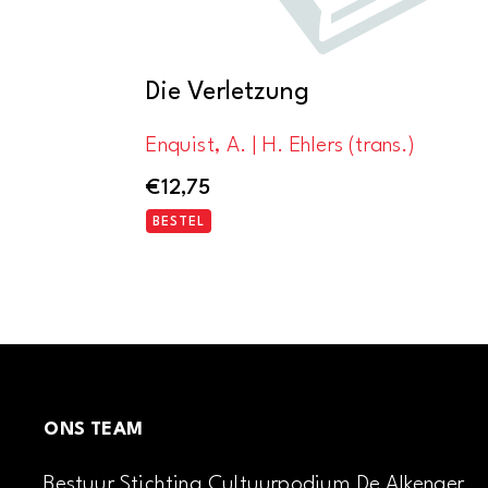
Die Verletzung
Enquist, A. | H. Ehlers (trans.)
€
12,75
BESTEL
ONS TEAM
Bestuur Stichting Cultuurpodium De Alkenaer