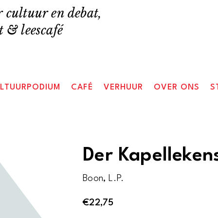
 cultuur en debat,
 & leescafé
LTUURPODIUM
CAFÉ
VERHUUR
OVER ONS
S
Der Kapelleke
Boon, L.P.
€
22,75