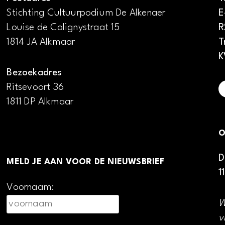
Stichting Cultuurpodium De Alkenaer
E
Louise de Colignystraat 15
R
1814 JA Alkmaar
T
K
Bezoekadres
Ritsevoort 36
1811 DP Alkmaar
O
D
MELD JE AAN VOOR DE NIEUWSBRIEF
1
Voornaam:
W
v