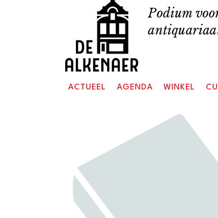
Skip
Podium voor
to
antiquariaat
content
ACTUEEL
AGENDA
WINKEL
CU