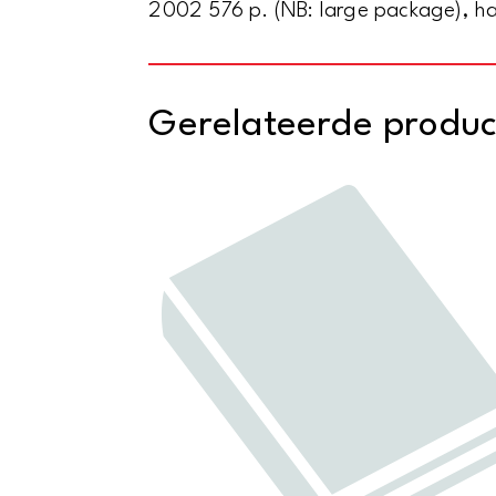
2002 576 p. (NB: large package), ha
Gerelateerde produ