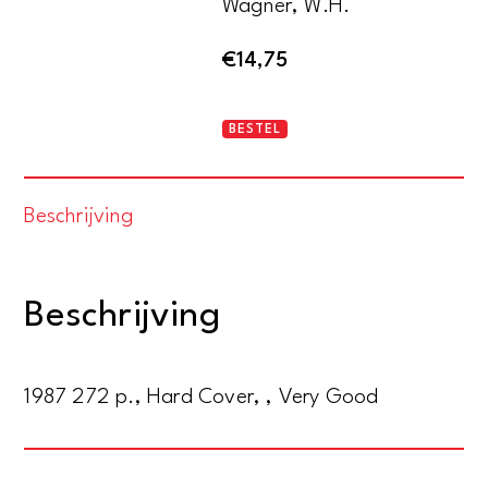
Wagner, W.H.
€
14,75
Der
BESTEL
Hölle
entronnen.
Beschrijving
Stationen
eines
Lebens.
Beschrijving
Eine
Biographie
des
1987 272 p., Hard Cover, , Very Good
Malers
und
Graphikers