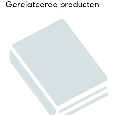
Gerelateerde producten
Leo
Haas
aantal