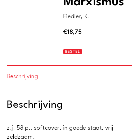
Marxismus
Fiedler, K.
€
18,75
Der
BESTEL
Betrug
des
Beschrijving
Marxismus
aantal
Beschrijving
z.j. 58 p., softcover, in goede staat, vrij
zeldzaam.