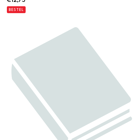
€
12,75
BESTEL