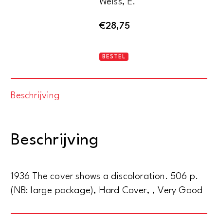
Weiss, E.
€
28,75
Der
BESTEL
arme
Verschwender
Beschrijving
aantal
Beschrijving
1936 The cover shows a discoloration. 506 p.
(NB: large package), Hard Cover, , Very Good