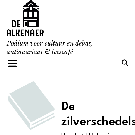
Skip
to
content
Podium voor cultuur en debat,
antiquariaat & leescafé
De
zilverschedel