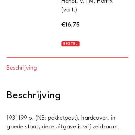
Hanöl, V. | M. Horrix
(vert.)
€
16,75
De
BESTEL
zilverschedels
aantal
Beschrijving
Beschrijving
1931 199 p. (NB: pakketpost), hardcover, in
goede staat, deze uitgave is vrij zeldzaam.