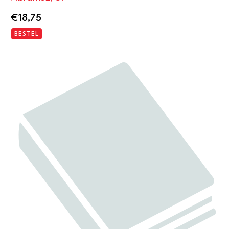
€
18,75
BESTEL