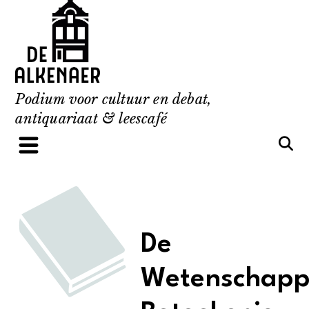
Skip
to
content
Podium voor cultuur en debat,
antiquariaat & leescafé
De
Wetenschappe