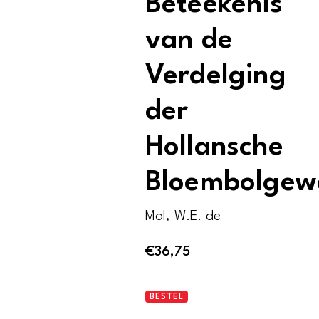
Beteekenis
van de
Verdelging
der
Hollansche
Bloembolgew
Mol, W.E. de
€
36,75
De
BESTEL
Wetenschappelijke