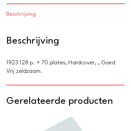
Beteekenis
Beschrijving
van
de
Verdelging
Beschrijving
der
Hollansche
Bloembolgewassen
1923 128 p. + 70 platen, Hardcover, , Goed
aantal
Vrij zeldzaam.
Gerelateerde producten