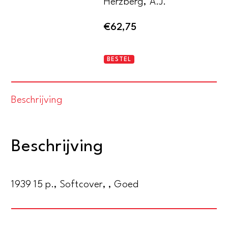
Herzberg, A.J.
€
62,75
De
BESTEL
weg
van
Beschrijving
den
jood
aantal
Beschrijving
1939 15 p., Softcover, , Goed