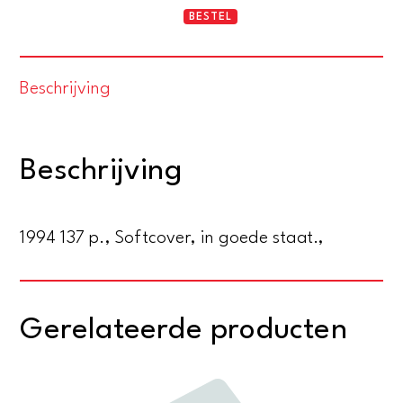
De
BESTEL
vertrouwde
van
Beschrijving
mijn
hart.
Het
Beschrijving
dagboek
van
Alexander
1994 137 p., Softcover, in goede staat.,
Goltstein
(1801-
1808)
Gerelateerde producten
aantal