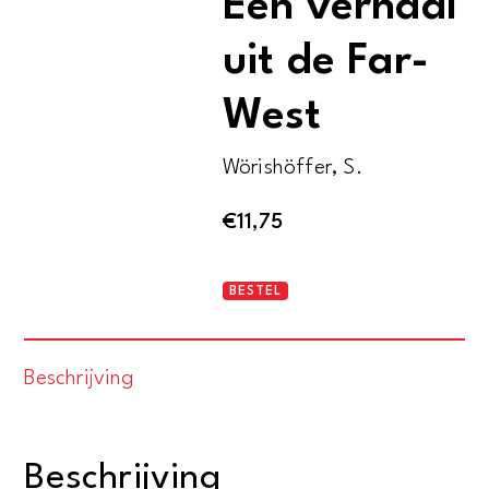
Een verhaal
uit de Far-
West
Wörishöffer, S.
€
11,75
De
BESTEL
verrader.
Een
Beschrijving
verhaal
uit
de
Beschrijving
Far-